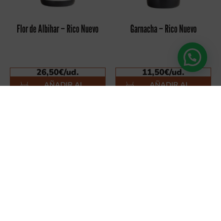
Flor de Albihar – Rico Nuevo
Garnacha – Rico Nuevo
26,50
€
/ud.
11,50
€
/ud.
AÑADIR AL
AÑADIR AL
CARRITO
CARRITO