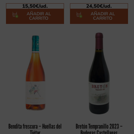
15,50
€
/ud.
24,50
€
/ud.
AÑADIR AL
AÑADIR AL
CARRITO
CARRITO
Bendita frescura – Huellas del
Bretón Tempranillo 2023 –
Tiétar
Bodegas Castellanas