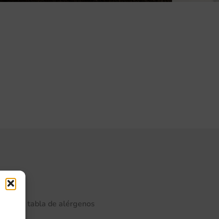
rgenos
ulta la tabla de alérgenos