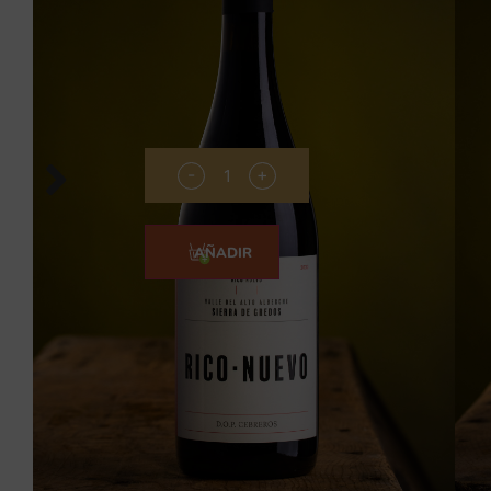
D.O.P. Cebreros.
Servir a temperatura entre 16 y 18ºC.
0,75cl
11,50
€
-
+
COMPRAR
AÑADIR