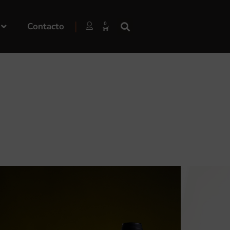
|
Contacto
0
ntenso, con aromas a fruta fresca,
a es ligero, goloso y fresco.
.