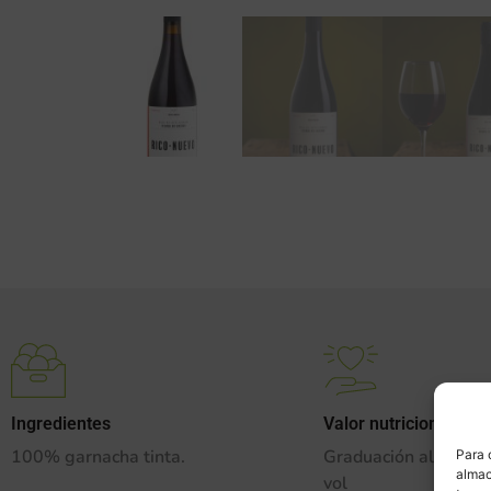
Ingredientes
Valor nutricional
100% garnacha tinta.
Graduación alcohóli
Para 
almac
vol