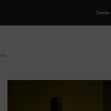
Tienda
EVO
Garnacha – Rico Nuevo
Exquisito vino tinto frutal. En la nariz es i
toques minerales y notas florales. En la boc
Corto pero maravilloso recorrido en la boca