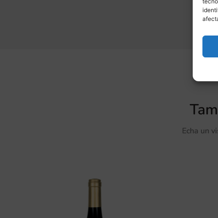
tecno
ident
afect
Tamb
Echa un v