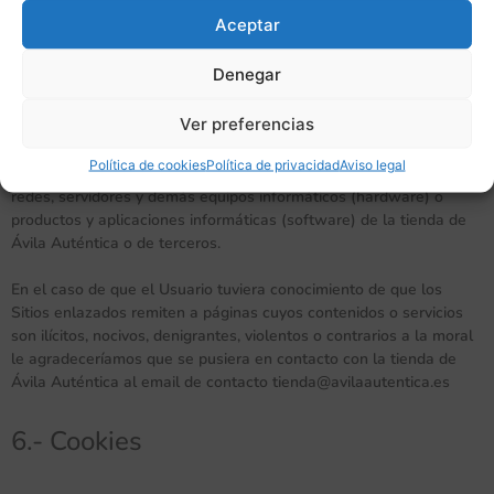
El acceso al presente Sitio es gratuito salvo en lo relativo al coste
Aceptar
de la conexión a través de la red de telecomunicaciones
suministrada por el proveedor de acceso contratado por los
Denegar
usuarios.
Ver preferencias
Queda expresamente prohibido el uso del Sitio con fines lesivos
de bienes o intereses de la tienda de Ávila Auténtica o de terceros
Política de cookies
Política de privacidad
Aviso legal
o que de cualquier otra forma sobrecarguen, dañen o inutilicen las
redes, servidores y demás equipos informáticos (hardware) o
productos y aplicaciones informáticas (software) de la tienda de
Ávila Auténtica o de terceros.
En el caso de que el Usuario tuviera conocimiento de que los
Sitios enlazados remiten a páginas cuyos contenidos o servicios
son ilícitos, nocivos, denigrantes, violentos o contrarios a la moral
le agradeceríamos que se pusiera en contacto con la tienda de
Ávila Auténtica al email de contacto tienda@avilaautentica.es
6.- Cookies