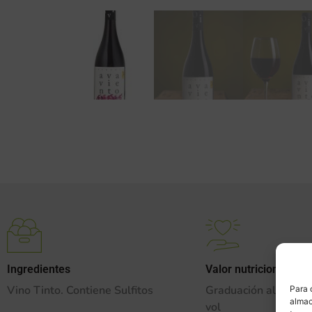
Ingredientes
Valor nutricional
Vino Tinto. Contiene Sulfitos
Graduación alcohóli
Para 
almac
vol