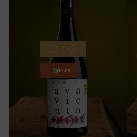
Temperatura de servicio: 14ºC.
Solo le disfrutarás mucho, pero combina co
Botella de 75cl
15,50
€
-
+
COMPRAR
AÑADIR