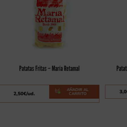
Patatas Fritas – María Retamal
Patatas Frit
AÑADIR AL
3,00
€
/ud.
2,50
€
/ud.
CARRITO