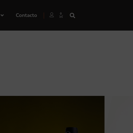
|
Contacto
0
ietos Señora María
ación
D.O.P. Cebreros
, de Sierra
atos ligeros.