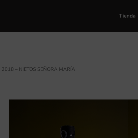
Tienda
 2018 – NIETOS SEÑORA MARÍA
Avaviento Amphorae 2018 – N
Auténtico vino tinto garnacha con la calific
de Gredos en la zona Alto Alberche.
Maridaje apropiado para carnes blancas y pl