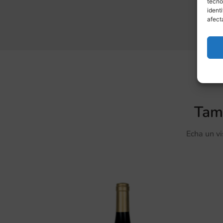
tecno
ident
afect
Tamb
Echa un v