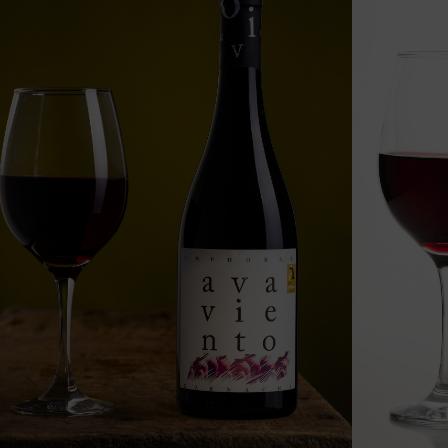
n todo lo que te apetezca.
/ud.
IVA incluido.