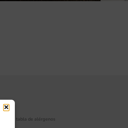
rgenos
ulta la tabla de alérgenos